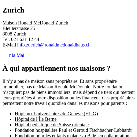
Zurich
Maison Ronald McDonald Zurich
Bleulerstrasse 25
8008 Zurich
Tel. 021 631 12 44
E-Mail
info.zuerich@ronaldmcdonaldhaus.ch
Voir la Maison
À qui appartiennent nos maisons ?
Il n’y a pas de maison sans propriétaire. Et sans propriétaire
immobilier, pas de Maison Ronald McDonald. Notre fondation
n’acquiert pas de biens immobiliers, mais dépend de tiers qui mettent
leurs propriétés à notre disposition ou les financent. Ces propriétaires
permettent notre travail quotidien dans les maisons pour parents :
Hôpitaux Universitaires de Genève (HUG)
Hôpital de l’Île Berne
Hôpital pédiatrique de Suisse orientale
Fondation hospitalière Paul et Gertrud Fischbacher-Labhardt
Fondation pour les enfants malades à Bâle, en collaboration